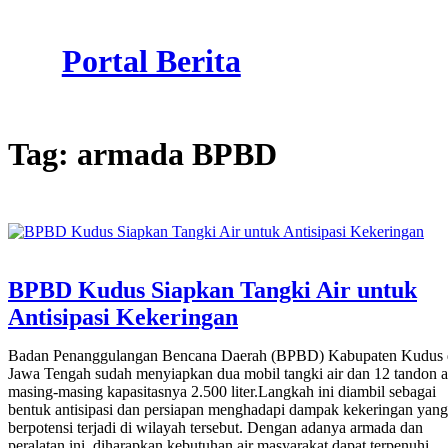
Skip
to
Portal Berita
content
Tag:
armada BPBD
BPBD Kudus Siapkan Tangki Air untuk
Antisipasi Kekeringan
Badan Penanggulangan Bencana Daerah (BPBD) Kabupaten Kudus 
Jawa Tengah sudah menyiapkan dua mobil tangki air dan 12 tandon ai
masing-masing kapasitasnya 2.500 liter.Langkah ini diambil sebagai
bentuk antisipasi dan persiapan menghadapi dampak kekeringan yang
berpotensi terjadi di wilayah tersebut. Dengan adanya armada dan
peralatan ini, diharapkan kebutuhan air masyarakat dapat terpenuhi