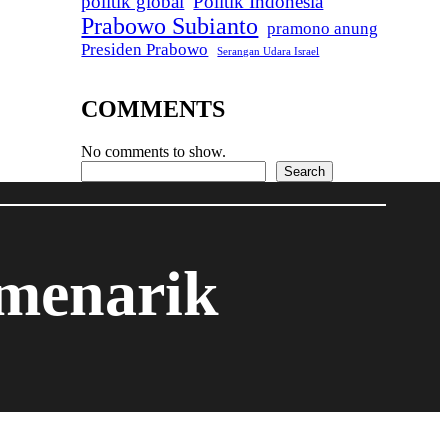
politik global
Politik Indonesia
Prabowo Subianto
pramono anung
Presiden Prabowo
Serangan Udara Israel
COMMENTS
No comments to show.
Search
Search
 menarik