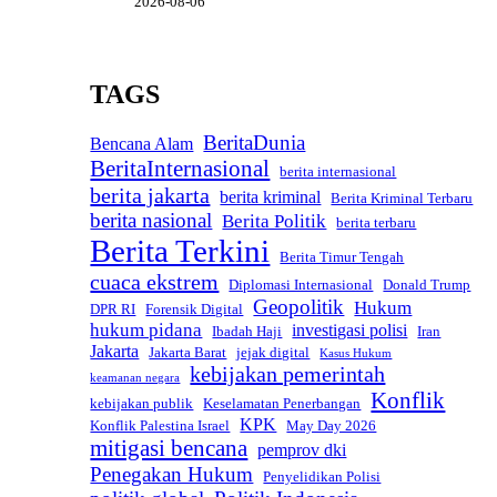
2026-08-06
TAGS
BeritaDunia
Bencana Alam
BeritaInternasional
berita internasional
berita jakarta
berita kriminal
Berita Kriminal Terbaru
berita nasional
Berita Politik
berita terbaru
Berita Terkini
Berita Timur Tengah
cuaca ekstrem
Diplomasi Internasional
Donald Trump
Geopolitik
Hukum
DPR RI
Forensik Digital
hukum pidana
investigasi polisi
Ibadah Haji
Iran
Jakarta
Jakarta Barat
jejak digital
Kasus Hukum
kebijakan pemerintah
keamanan negara
Konflik
kebijakan publik
Keselamatan Penerbangan
KPK
Konflik Palestina Israel
May Day 2026
mitigasi bencana
pemprov dki
Penegakan Hukum
Penyelidikan Polisi