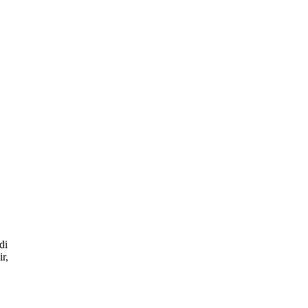
di
r,