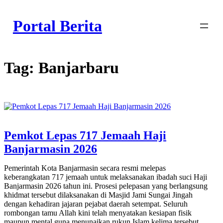
Skip
to
Portal Berita
content
Tag:
Banjarbaru
Pemkot Lepas 717 Jemaah Haji
Banjarmasin 2026
Pemerintah Kota Banjarmasin secara resmi melepas
keberangkatan 717 jemaah untuk melaksanakan ibadah suci Haji
Banjarmasin 2026 tahun ini. Prosesi pelepasan yang berlangsung
khidmat tersebut dilaksanakan di Masjid Jami Sungai Jingah
dengan kehadiran jajaran pejabat daerah setempat. Seluruh
rombongan tamu Allah kini telah menyatakan kesiapan fisik
maupun mental guna menunaikan rukun Islam kelima tersebut.