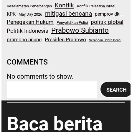
Konflik
Keselamatan Penerbangan
Konflik Palestina Israel
mitigasi bencana
KPK
pemprov dki
May Day 2026
Penegakan Hukum
politik global
Penyelidikan Polisi
Prabowo Subianto
Politik Indonesia
pramono anung
Presiden Prabowo
Serangan Udara Israel
COMMENTS
No comments to show.
S
SEARCH
e
a
r
Baca berita
c
h