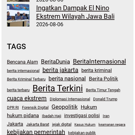
Ingatkan Dampak El Nino
Ekstrem Wilayah Jawa Bali
2026-08-06
TAGS
BeritaInternasional
BeritaDunia
Bencana Alam
berita jakarta
berita kriminal
berita internasional
berita nasional
Berita Politik
Berita Kriminal Terbaru
Berita Terkini
berita terbaru
Berita Timur Tengah
cuaca ekstrem
Diplomasi Internasional
Donald Trump
Geopolitik
Hukum
DPR RI
Forensik Digital
hukum pidana
investigasi polisi
Ibadah Haji
Iran
Jakarta
Jakarta Barat
jejak digital
Kasus Hukum
keamanan negara
kebijakan pemerintah
kebijakan publik