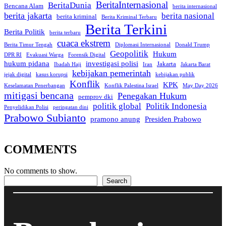
BeritaInternasional
BeritaDunia
Bencana Alam
berita internasional
berita jakarta
berita nasional
berita kriminal
Berita Kriminal Terbaru
Berita Terkini
Berita Politik
berita terbaru
cuaca ekstrem
Berita Timur Tengah
Diplomasi Internasional
Donald Trump
Geopolitik
Hukum
DPR RI
Evakuasi Warga
Forensik Digital
hukum pidana
investigasi polisi
Jakarta
Ibadah Haji
Iran
Jakarta Barat
kebijakan pemerintah
jejak digital
kasus korupsi
kebijakan publik
Konflik
KPK
Keselamatan Penerbangan
Konflik Palestina Israel
May Day 2026
mitigasi bencana
Penegakan Hukum
pemprov dki
politik global
Politik Indonesia
Penyelidikan Polisi
peringatan dini
Prabowo Subianto
pramono anung
Presiden Prabowo
COMMENTS
No comments to show.
Search
Search