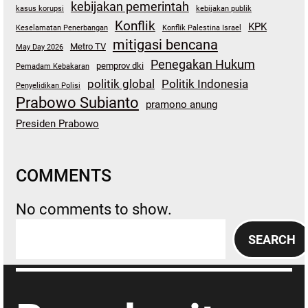
kebijakan pemerintah
kasus korupsi
kebijakan publik
Konflik
KPK
Keselamatan Penerbangan
Konflik Palestina Israel
mitigasi bencana
Metro TV
May Day 2026
Penegakan Hukum
pemprov dki
Pemadam Kebakaran
politik global
Politik Indonesia
Penyelidikan Polisi
Prabowo Subianto
pramono anung
Presiden Prabowo
COMMENTS
No comments to show.
S
SEARCH
e
a
r
c