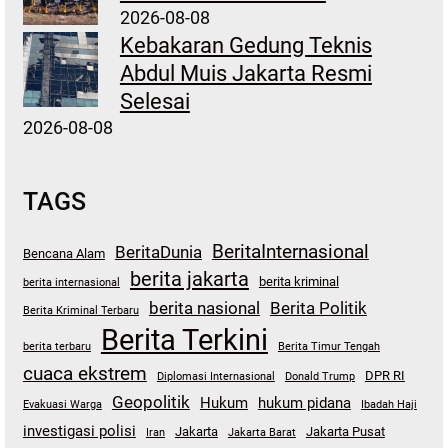
2026-08-08
Kebakaran Gedung Teknis
Abdul Muis Jakarta Resmi
Selesai
2026-08-08
TAGS
BeritaInternasional
BeritaDunia
Bencana Alam
berita jakarta
berita kriminal
berita internasional
berita nasional
Berita Politik
Berita Kriminal Terbaru
Berita Terkini
berita terbaru
Berita Timur Tengah
cuaca ekstrem
DPR RI
Diplomasi Internasional
Donald Trump
Geopolitik
Hukum
hukum pidana
Evakuasi Warga
Ibadah Haji
investigasi polisi
Jakarta
Jakarta Pusat
Iran
Jakarta Barat