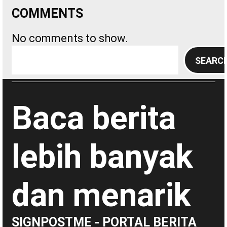
COMMENTS
No comments to show.
S
SEARC
e
a
r
Baca berita
c
h
lebih banyak
dan menarik
SIGNPOSTME - PORTAL BERITA