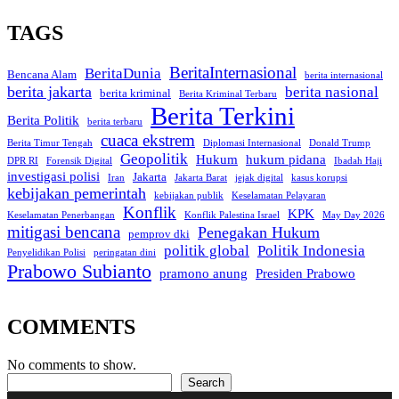
TAGS
BeritaInternasional
BeritaDunia
Bencana Alam
berita internasional
berita jakarta
berita nasional
berita kriminal
Berita Kriminal Terbaru
Berita Terkini
Berita Politik
berita terbaru
cuaca ekstrem
Berita Timur Tengah
Diplomasi Internasional
Donald Trump
Geopolitik
Hukum
hukum pidana
DPR RI
Forensik Digital
Ibadah Haji
investigasi polisi
Jakarta
Iran
Jakarta Barat
jejak digital
kasus korupsi
kebijakan pemerintah
kebijakan publik
Keselamatan Pelayaran
Konflik
KPK
Keselamatan Penerbangan
Konflik Palestina Israel
May Day 2026
mitigasi bencana
Penegakan Hukum
pemprov dki
politik global
Politik Indonesia
Penyelidikan Polisi
peringatan dini
Prabowo Subianto
pramono anung
Presiden Prabowo
COMMENTS
No comments to show.
Search
Search