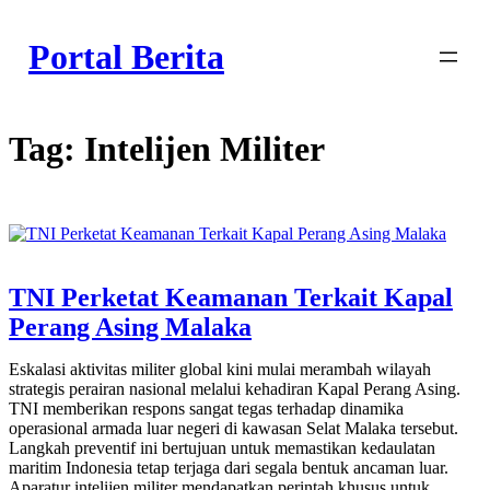
Skip
to
Portal Berita
content
Tag:
Intelijen Militer
TNI Perketat Keamanan Terkait Kapal
Perang Asing Malaka
Eskalasi aktivitas militer global kini mulai merambah wilayah
strategis perairan nasional melalui kehadiran Kapal Perang Asing.
TNI memberikan respons sangat tegas terhadap dinamika
operasional armada luar negeri di kawasan Selat Malaka tersebut.
Langkah preventif ini bertujuan untuk memastikan kedaulatan
maritim Indonesia tetap terjaga dari segala bentuk ancaman luar.
Aparatur intelijen militer mendapatkan perintah khusus untuk…