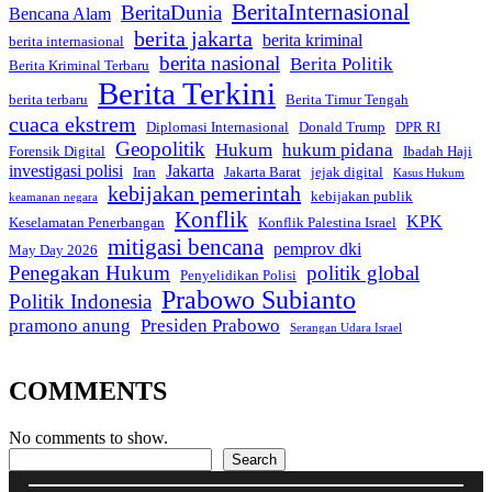
BeritaInternasional
BeritaDunia
Bencana Alam
berita jakarta
berita kriminal
berita internasional
berita nasional
Berita Politik
Berita Kriminal Terbaru
Berita Terkini
berita terbaru
Berita Timur Tengah
cuaca ekstrem
Diplomasi Internasional
Donald Trump
DPR RI
Geopolitik
Hukum
hukum pidana
Forensik Digital
Ibadah Haji
investigasi polisi
Jakarta
Iran
Jakarta Barat
jejak digital
Kasus Hukum
kebijakan pemerintah
kebijakan publik
keamanan negara
Konflik
KPK
Keselamatan Penerbangan
Konflik Palestina Israel
mitigasi bencana
pemprov dki
May Day 2026
Penegakan Hukum
politik global
Penyelidikan Polisi
Prabowo Subianto
Politik Indonesia
pramono anung
Presiden Prabowo
Serangan Udara Israel
COMMENTS
No comments to show.
Search
Search