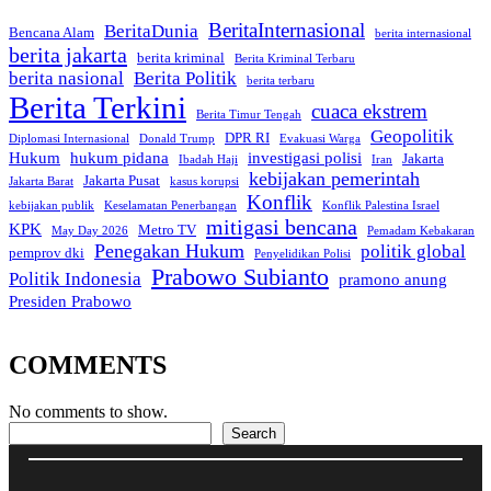
BeritaInternasional
BeritaDunia
Bencana Alam
berita internasional
berita jakarta
berita kriminal
Berita Kriminal Terbaru
berita nasional
Berita Politik
berita terbaru
Berita Terkini
cuaca ekstrem
Berita Timur Tengah
Geopolitik
DPR RI
Diplomasi Internasional
Donald Trump
Evakuasi Warga
Hukum
hukum pidana
investigasi polisi
Jakarta
Ibadah Haji
Iran
kebijakan pemerintah
Jakarta Pusat
Jakarta Barat
kasus korupsi
Konflik
kebijakan publik
Keselamatan Penerbangan
Konflik Palestina Israel
mitigasi bencana
KPK
Metro TV
May Day 2026
Pemadam Kebakaran
Penegakan Hukum
politik global
pemprov dki
Penyelidikan Polisi
Prabowo Subianto
Politik Indonesia
pramono anung
Presiden Prabowo
COMMENTS
No comments to show.
Search
Search