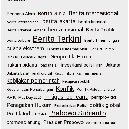
BeritaInternasional
BeritaDunia
Bencana Alam
berita jakarta
berita kriminal
berita internasional
berita nasional
Berita Politik
Berita Kriminal Terbaru
Berita Terkini
berita terbaru
Berita Timur Tengah
cuaca ekstrem
Diplomasi Internasional
Donald Trump
Geopolitik
Hukum
DPR RI
Forensik Digital
hukum pidana
investigasi polisi
Jakarta
Ibadah Haji
Iran
Jakarta Barat
jejak digital
Kasus Hukum
keamanan negara
kebijakan pemerintah
kebijakan publik
Konflik
Keselamatan Penerbangan
Konflik Palestina Israel
mitigasi bencana
KPK
pemprov dki
May Day 2026
Penegakan Hukum
politik global
Penyelidikan Polisi
Prabowo Subianto
Politik Indonesia
pramono anung
Presiden Prabowo
Serangan Udara Israel