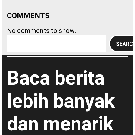
COMMENTS
No comments to show.
S
SEARC
e
a
r
Baca berita
c
h
lebih banyak
dan menarik