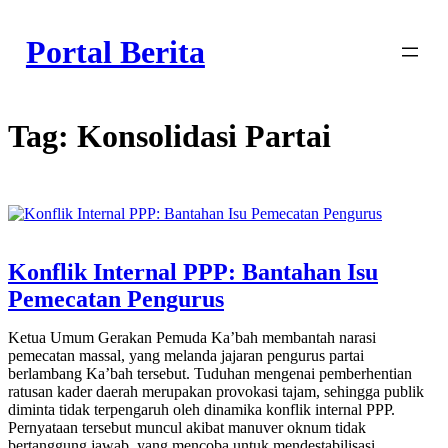
Skip
to
Portal Berita
content
Tag:
Konsolidasi Partai
Konflik Internal PPP: Bantahan Isu
Pemecatan Pengurus
Ketua Umum Gerakan Pemuda Ka’bah membantah narasi
pemecatan massal, yang melanda jajaran pengurus partai
berlambang Ka’bah tersebut. Tuduhan mengenai pemberhentian
ratusan kader daerah merupakan provokasi tajam, sehingga publik
diminta tidak terpengaruh oleh dinamika konflik internal PPP.
Pernyataan tersebut muncul akibat manuver oknum tidak
bertanggung jawab, yang mencoba untuk mendestabilisasi