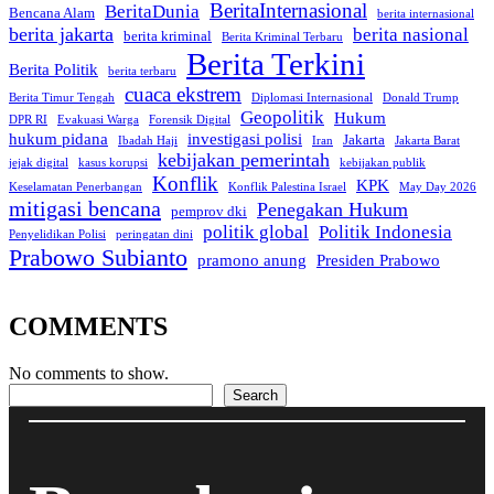
BeritaInternasional
BeritaDunia
Bencana Alam
berita internasional
berita jakarta
berita nasional
berita kriminal
Berita Kriminal Terbaru
Berita Terkini
Berita Politik
berita terbaru
cuaca ekstrem
Berita Timur Tengah
Diplomasi Internasional
Donald Trump
Geopolitik
Hukum
DPR RI
Evakuasi Warga
Forensik Digital
hukum pidana
investigasi polisi
Jakarta
Ibadah Haji
Iran
Jakarta Barat
kebijakan pemerintah
jejak digital
kasus korupsi
kebijakan publik
Konflik
KPK
Keselamatan Penerbangan
Konflik Palestina Israel
May Day 2026
mitigasi bencana
Penegakan Hukum
pemprov dki
politik global
Politik Indonesia
Penyelidikan Polisi
peringatan dini
Prabowo Subianto
pramono anung
Presiden Prabowo
COMMENTS
No comments to show.
Search
Search