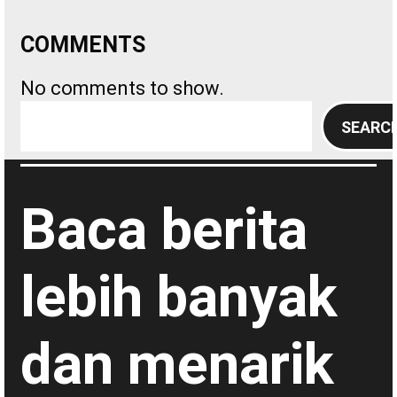
COMMENTS
No comments to show.
S
SEARC
e
a
r
Baca berita
c
h
lebih banyak
dan menarik