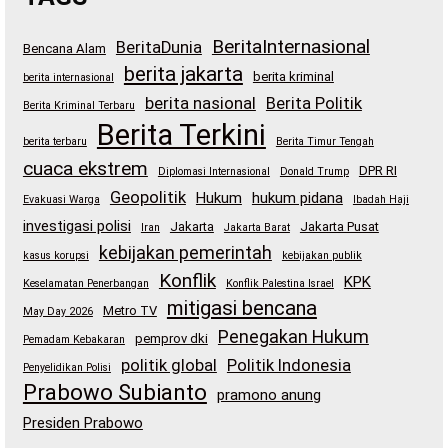
BeritaInternasional
BeritaDunia
Bencana Alam
berita jakarta
berita kriminal
berita internasional
berita nasional
Berita Politik
Berita Kriminal Terbaru
Berita Terkini
berita terbaru
Berita Timur Tengah
cuaca ekstrem
DPR RI
Diplomasi Internasional
Donald Trump
Geopolitik
Hukum
hukum pidana
Evakuasi Warga
Ibadah Haji
investigasi polisi
Jakarta
Jakarta Pusat
Iran
Jakarta Barat
kebijakan pemerintah
kasus korupsi
kebijakan publik
Konflik
KPK
Keselamatan Penerbangan
Konflik Palestina Israel
mitigasi bencana
Metro TV
May Day 2026
Penegakan Hukum
pemprov dki
Pemadam Kebakaran
politik global
Politik Indonesia
Penyelidikan Polisi
Prabowo Subianto
pramono anung
Presiden Prabowo