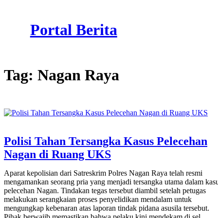
Skip
to
Portal Berita
content
Tag:
Nagan Raya
Polisi Tahan Tersangka Kasus Pelecehan
Nagan di Ruang UKS
Aparat kepolisian dari Satreskrim Polres Nagan Raya telah resmi
mengamankan seorang pria yang menjadi tersangka utama dalam kas
pelecehan Nagan. Tindakan tegas tersebut diambil setelah petugas
melakukan serangkaian proses penyelidikan mendalam untuk
mengungkap kebenaran atas laporan tindak pidana asusila tersebut.
Pihak berwajib memastikan bahwa pelaku kini mendekam di sel