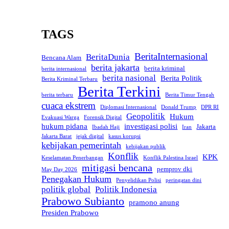
TAGS
BeritaInternasional
BeritaDunia
Bencana Alam
berita jakarta
berita kriminal
berita internasional
berita nasional
Berita Politik
Berita Kriminal Terbaru
Berita Terkini
berita terbaru
Berita Timur Tengah
cuaca ekstrem
Diplomasi Internasional
Donald Trump
DPR RI
Geopolitik
Hukum
Evakuasi Warga
Forensik Digital
hukum pidana
investigasi polisi
Jakarta
Ibadah Haji
Iran
Jakarta Barat
jejak digital
kasus korupsi
kebijakan pemerintah
kebijakan publik
Konflik
KPK
Keselamatan Penerbangan
Konflik Palestina Israel
mitigasi bencana
pemprov dki
May Day 2026
Penegakan Hukum
Penyelidikan Polisi
peringatan dini
politik global
Politik Indonesia
Prabowo Subianto
pramono anung
Presiden Prabowo