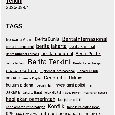
Terkini
2026-08-04
TAGS
BeritaInternasional
BeritaDunia
Bencana Alam
berita jakarta
berita kriminal
berita internasional
berita nasional
Berita Politik
Berita Kriminal Terbaru
Berita Terkini
berita terbaru
Berita Timur Tengah
cuaca ekstrem
Diplomasi Internasional
Donald Trump
Geopolitik
Hukum
DPR RI
Forensik Digital
hukum pidana
investigasi polisi
Ibadah Haji
Iran
Jakarta
Jakarta Barat
jejak digital
Kasus Hukum
keamanan negara
kebijakan pemerintah
kebijakan publik
Konflik
Keselamatan Penerbangan
Konflik Palestina Israel
mitigasi bencana
KPK
pemprov dki
May Day 2026