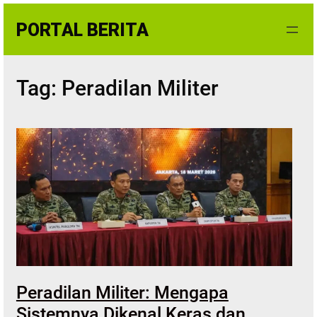
Skip
PORTAL BERITA
to
content
Tag:
Peradilan Militer
Peradilan Militer: Mengapa
Sistemnya Dikenal Keras dan