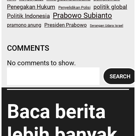
Penegakan Hukum
politik global
Penyelidikan Polisi
Prabowo Subianto
Politik Indonesia
Presiden Prabowo
pramono anung
Serangan Udara Israel
COMMENTS
No comments to show.
S
SEARCH
e
a
r
Baca berita
c
h
lebih banyak