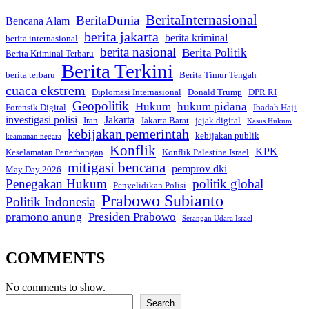
BeritaInternasional
BeritaDunia
Bencana Alam
berita jakarta
berita kriminal
berita internasional
berita nasional
Berita Politik
Berita Kriminal Terbaru
Berita Terkini
berita terbaru
Berita Timur Tengah
cuaca ekstrem
Diplomasi Internasional
Donald Trump
DPR RI
Geopolitik
Hukum
hukum pidana
Forensik Digital
Ibadah Haji
investigasi polisi
Jakarta
Iran
Jakarta Barat
jejak digital
Kasus Hukum
kebijakan pemerintah
kebijakan publik
keamanan negara
Konflik
KPK
Keselamatan Penerbangan
Konflik Palestina Israel
mitigasi bencana
pemprov dki
May Day 2026
Penegakan Hukum
politik global
Penyelidikan Polisi
Prabowo Subianto
Politik Indonesia
pramono anung
Presiden Prabowo
Serangan Udara Israel
COMMENTS
No comments to show.
Search
Search