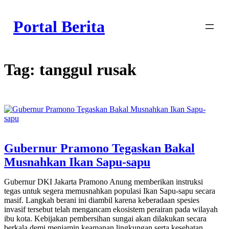
Skip
to
Portal Berita
content
Tag:
tanggul rusak
Gubernur Pramono Tegaskan Bakal
Musnahkan Ikan Sapu-sapu
Gubernur DKI Jakarta Pramono Anung memberikan instruksi
tegas untuk segera memusnahkan populasi Ikan Sapu-sapu secara
masif. Langkah berani ini diambil karena keberadaan spesies
invasif tersebut telah mengancam ekosistem perairan pada wilayah
ibu kota. Kebijakan pembersihan sungai akan dilakukan secara
berkala demi menjamin keamanan lingkungan serta kesehatan