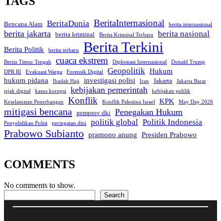
TAGS
BeritaInternasional
BeritaDunia
Bencana Alam
berita internasional
berita jakarta
berita nasional
berita kriminal
Berita Kriminal Terbaru
Berita Terkini
Berita Politik
berita terbaru
cuaca ekstrem
Berita Timur Tengah
Diplomasi Internasional
Donald Trump
Geopolitik
Hukum
DPR RI
Evakuasi Warga
Forensik Digital
hukum pidana
investigasi polisi
Jakarta
Ibadah Haji
Iran
Jakarta Barat
kebijakan pemerintah
jejak digital
kasus korupsi
kebijakan publik
Konflik
KPK
Keselamatan Penerbangan
Konflik Palestina Israel
May Day 2026
mitigasi bencana
Penegakan Hukum
pemprov dki
politik global
Politik Indonesia
Penyelidikan Polisi
peringatan dini
Prabowo Subianto
pramono anung
Presiden Prabowo
COMMENTS
No comments to show.
Search
Search