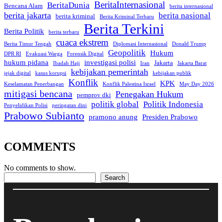
BeritaInternasional
BeritaDunia
Bencana Alam
berita internasional
berita jakarta
berita nasional
berita kriminal
Berita Kriminal Terbaru
Berita Terkini
Berita Politik
berita terbaru
cuaca ekstrem
Berita Timur Tengah
Diplomasi Internasional
Donald Trump
Geopolitik
Hukum
DPR RI
Evakuasi Warga
Forensik Digital
hukum pidana
investigasi polisi
Jakarta
Ibadah Haji
Iran
Jakarta Barat
kebijakan pemerintah
jejak digital
kasus korupsi
kebijakan publik
Konflik
KPK
Keselamatan Penerbangan
Konflik Palestina Israel
May Day 2026
mitigasi bencana
Penegakan Hukum
pemprov dki
politik global
Politik Indonesia
Penyelidikan Polisi
peringatan dini
Prabowo Subianto
pramono anung
Presiden Prabowo
COMMENTS
No comments to show.
Search
Search