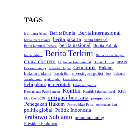
TAGS
BeritaInternasional
BeritaDunia
Bencana Alam
berita jakarta
berita kriminal
berita internasional
berita nasional
Berita Politik
Berita Kriminal Terbaru
Berita Terkini
berita terbaru
Berita Timur Tengah
cuaca ekstrem
Diplomasi Internasional
Donald Trump
DPR RI
Geopolitik
Hukum
Evakuasi Warga
Forensik Digital
hukum pidana
investigasi polisi
Jakarta
Ibadah Haji
Iran
Jakarta Barat
jejak digital
kasus korupsi
kebijakan pemerintah
kebijakan publik
Konflik
KPK
Keselamatan Penerbangan
Konflik Palestina Israel
mitigasi bencana
pemprov dki
May Day 2026
Penegakan Hukum
Penyelidikan Polisi
peringatan dini
politik global
Politik Indonesia
Prabowo Subianto
pramono anung
Presiden Prabowo