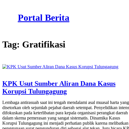
Skip
to
Portal Berita
content
Tag:
Gratifikasi
KPK Usut Sumber Aliran Dana Kasus
Korupsi Tulungagung
Lembaga antirasuah saat ini tengah mendalami asal muasal harta yang
disetorkan oleh sejumlah pejabat daerah setempat. Penyelidikan intens
difokuskan pada keterlibatan para kepala organisasi perangkat daerah
dalam skema pemerasan yang sangat sistematis. Dinamika Kasus
Korupsi Tulungagung ini menjadi perhatian publik karena melibatkan
penggunaan surat pengunduran diri sebagai alat tekan. Juru bicara K