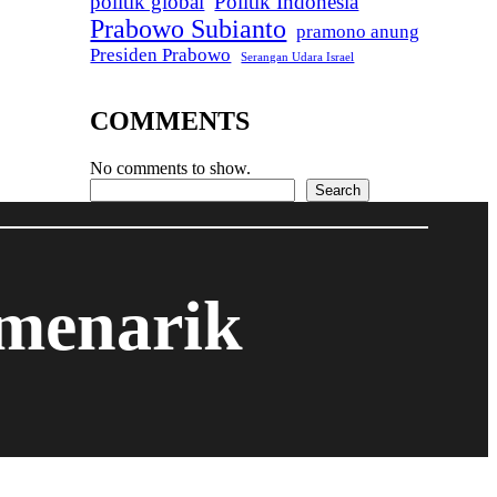
politik global
Politik Indonesia
Prabowo Subianto
pramono anung
Presiden Prabowo
Serangan Udara Israel
COMMENTS
No comments to show.
Search
Search
 menarik