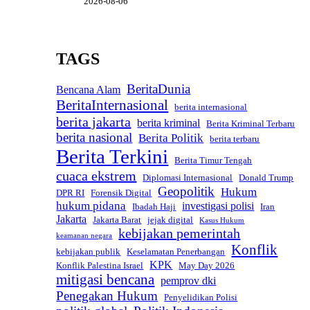
2026-08-06
TAGS
BeritaDunia
Bencana Alam
BeritaInternasional
berita internasional
berita jakarta
berita kriminal
Berita Kriminal Terbaru
berita nasional
Berita Politik
berita terbaru
Berita Terkini
Berita Timur Tengah
cuaca ekstrem
Diplomasi Internasional
Donald Trump
Geopolitik
Hukum
DPR RI
Forensik Digital
hukum pidana
investigasi polisi
Ibadah Haji
Iran
Jakarta
Jakarta Barat
jejak digital
Kasus Hukum
kebijakan pemerintah
keamanan negara
Konflik
kebijakan publik
Keselamatan Penerbangan
KPK
Konflik Palestina Israel
May Day 2026
mitigasi bencana
pemprov dki
Penegakan Hukum
Penyelidikan Polisi