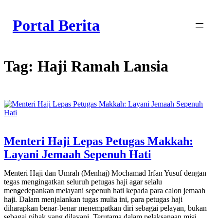
Skip
to
Portal Berita
content
Tag:
Haji Ramah Lansia
Menteri Haji Lepas Petugas Makkah:
Layani Jemaah Sepenuh Hati
Menteri Haji dan Umrah (Menhaj) Mochamad Irfan Yusuf dengan
tegas mengingatkan seluruh petugas haji agar selalu
mengedepankan melayani sepenuh hati kepada para calon jemaah
haji. Dalam menjalankan tugas mulia ini, para petugas haji
diharapkan benar-benar menempatkan diri sebagai pelayan, bukan
sebagai pihak yang dilayani. Terutama dalam pelaksanaan misi