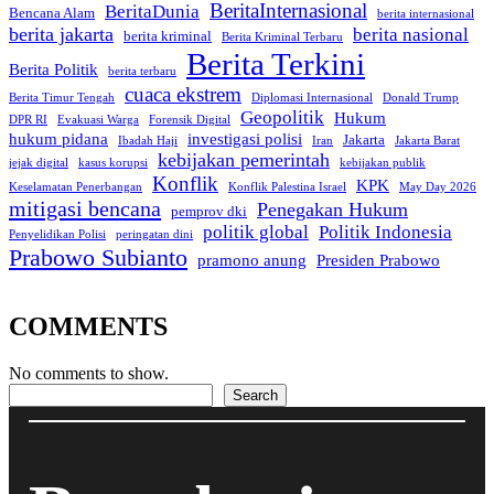
BeritaInternasional
BeritaDunia
Bencana Alam
berita internasional
berita jakarta
berita nasional
berita kriminal
Berita Kriminal Terbaru
Berita Terkini
Berita Politik
berita terbaru
cuaca ekstrem
Berita Timur Tengah
Diplomasi Internasional
Donald Trump
Geopolitik
Hukum
DPR RI
Evakuasi Warga
Forensik Digital
hukum pidana
investigasi polisi
Jakarta
Ibadah Haji
Iran
Jakarta Barat
kebijakan pemerintah
jejak digital
kasus korupsi
kebijakan publik
Konflik
KPK
Keselamatan Penerbangan
Konflik Palestina Israel
May Day 2026
mitigasi bencana
Penegakan Hukum
pemprov dki
politik global
Politik Indonesia
Penyelidikan Polisi
peringatan dini
Prabowo Subianto
pramono anung
Presiden Prabowo
COMMENTS
No comments to show.
Search
Search