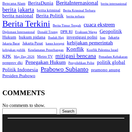
BeritaInternasional
BeritaDunia
Bencana Alam
berita internasional
berita jakarta
berita kriminal
Berita Kriminal Terbaru
berita nasional
Berita Politik
berita terbaru
Berita Terkini
cuaca ekstrem
Berita Timur Tengah
Geopolitik
DPR RI
Diplomasi Internasional
Donald Trump
Evakuasi Warga
Hukum
hukum pidana
investigasi polisi
Jakarta
Ibadah Haji
Iran
kebijakan pemerintah
Jakarta Pusat
Jakarta Barat
kasus korupsi
Konflik
kebijakan publik
Keselamatan Penerbangan
Konflik Palestina Israel
mitigasi bencana
KPK
Metro TV
May Day 2026
Pemadam Kebakaran
Penegakan Hukum
politik global
pemprov dki
Penyelidikan Polisi
Prabowo Subianto
Politik Indonesia
pramono anung
Presiden Prabowo
COMMENTS
No comments to show.
Search
Search