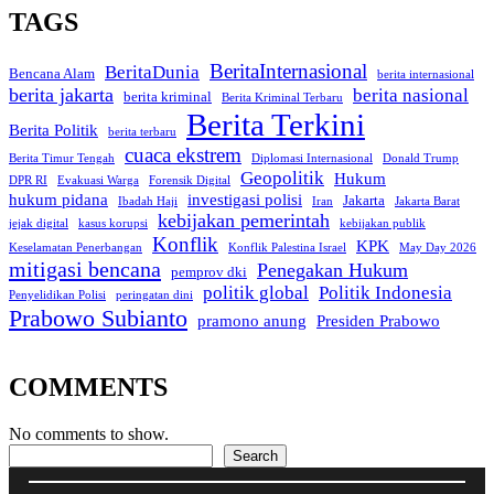
TAGS
BeritaInternasional
BeritaDunia
Bencana Alam
berita internasional
berita jakarta
berita nasional
berita kriminal
Berita Kriminal Terbaru
Berita Terkini
Berita Politik
berita terbaru
cuaca ekstrem
Berita Timur Tengah
Diplomasi Internasional
Donald Trump
Geopolitik
Hukum
DPR RI
Evakuasi Warga
Forensik Digital
hukum pidana
investigasi polisi
Jakarta
Ibadah Haji
Iran
Jakarta Barat
kebijakan pemerintah
jejak digital
kasus korupsi
kebijakan publik
Konflik
KPK
Keselamatan Penerbangan
Konflik Palestina Israel
May Day 2026
mitigasi bencana
Penegakan Hukum
pemprov dki
politik global
Politik Indonesia
Penyelidikan Polisi
peringatan dini
Prabowo Subianto
pramono anung
Presiden Prabowo
COMMENTS
No comments to show.
Search
Search