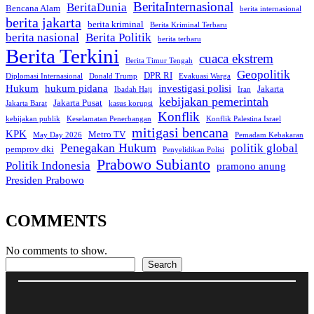
BeritaInternasional
BeritaDunia
Bencana Alam
berita internasional
berita jakarta
berita kriminal
Berita Kriminal Terbaru
berita nasional
Berita Politik
berita terbaru
Berita Terkini
cuaca ekstrem
Berita Timur Tengah
Geopolitik
DPR RI
Diplomasi Internasional
Donald Trump
Evakuasi Warga
Hukum
hukum pidana
investigasi polisi
Jakarta
Ibadah Haji
Iran
kebijakan pemerintah
Jakarta Pusat
Jakarta Barat
kasus korupsi
Konflik
kebijakan publik
Keselamatan Penerbangan
Konflik Palestina Israel
mitigasi bencana
KPK
Metro TV
May Day 2026
Pemadam Kebakaran
Penegakan Hukum
politik global
pemprov dki
Penyelidikan Polisi
Prabowo Subianto
Politik Indonesia
pramono anung
Presiden Prabowo
COMMENTS
No comments to show.
Search
Search