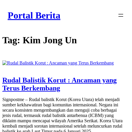
Skip
to
Portal Berita
content
Tag:
Kim Jong Un
Rudal Balistik Korut : Ancaman yang
Terus Berkembang
Signpostme – Rudal balistik Korut (Korea Utara) telah menjadi
sumber kekhawatiran bagi komunitas internasional. Negara ini
secara konsisten mengembangkan dan menguji coba berbagai
jenis rudal, termasuk rudal balistik antarbenua (ICBM) yang
diklaim mampu mencapai wilayah Amerika Serikat. Korea Utara
kembali menjadi sorotan internasional setelah meluncurkan rudal
balistik ke arah Laut Timur pada 6 Januari 2025.…