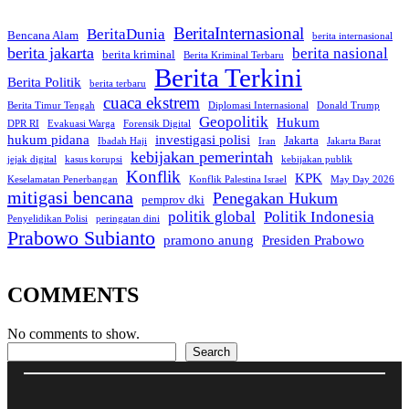
BeritaInternasional
BeritaDunia
Bencana Alam
berita internasional
berita jakarta
berita nasional
berita kriminal
Berita Kriminal Terbaru
Berita Terkini
Berita Politik
berita terbaru
cuaca ekstrem
Berita Timur Tengah
Diplomasi Internasional
Donald Trump
Geopolitik
Hukum
DPR RI
Evakuasi Warga
Forensik Digital
hukum pidana
investigasi polisi
Jakarta
Ibadah Haji
Iran
Jakarta Barat
kebijakan pemerintah
jejak digital
kasus korupsi
kebijakan publik
Konflik
KPK
Keselamatan Penerbangan
Konflik Palestina Israel
May Day 2026
mitigasi bencana
Penegakan Hukum
pemprov dki
politik global
Politik Indonesia
Penyelidikan Polisi
peringatan dini
Prabowo Subianto
pramono anung
Presiden Prabowo
COMMENTS
No comments to show.
Search
Search