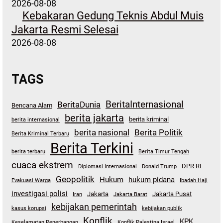
2026-08-08
Kebakaran Gedung Teknis Abdul Muis
Jakarta Resmi Selesai
2026-08-08
TAGS
BeritaInternasional
BeritaDunia
Bencana Alam
berita jakarta
berita kriminal
berita internasional
berita nasional
Berita Politik
Berita Kriminal Terbaru
Berita Terkini
berita terbaru
Berita Timur Tengah
cuaca ekstrem
DPR RI
Diplomasi Internasional
Donald Trump
Geopolitik
Hukum
hukum pidana
Evakuasi Warga
Ibadah Haji
investigasi polisi
Jakarta
Jakarta Pusat
Iran
Jakarta Barat
kebijakan pemerintah
kasus korupsi
kebijakan publik
Konflik
KPK
Keselamatan Penerbangan
Konflik Palestina Israel