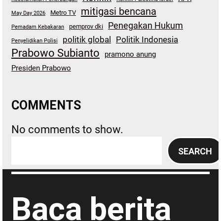
mitigasi bencana
Metro TV
May Day 2026
Penegakan Hukum
pemprov dki
Pemadam Kebakaran
politik global
Politik Indonesia
Penyelidikan Polisi
Prabowo Subianto
pramono anung
Presiden Prabowo
COMMENTS
No comments to show.
S
SEARCH
e
a
r
Baca berita
c
h