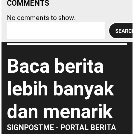
COMMENTS
No comments to show.
S
SEARC
e
a
r
Baca berita
c
h
lebih banyak
dan menarik
SIGNPOSTME - PORTAL BERITA