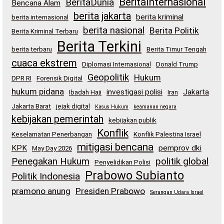
BeritaInternasional
BeritaDunia
Bencana Alam
berita jakarta
berita kriminal
berita internasional
berita nasional
Berita Politik
Berita Kriminal Terbaru
Berita Terkini
berita terbaru
Berita Timur Tengah
cuaca ekstrem
Diplomasi Internasional
Donald Trump
Geopolitik
Hukum
DPR RI
Forensik Digital
hukum pidana
investigasi polisi
Jakarta
Ibadah Haji
Iran
Jakarta Barat
jejak digital
Kasus Hukum
keamanan negara
kebijakan pemerintah
kebijakan publik
Konflik
Keselamatan Penerbangan
Konflik Palestina Israel
mitigasi bencana
KPK
pemprov dki
May Day 2026
Penegakan Hukum
politik global
Penyelidikan Polisi
Prabowo Subianto
Politik Indonesia
pramono anung
Presiden Prabowo
Serangan Udara Israel