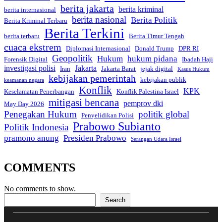
berita jakarta
berita kriminal
berita internasional
berita nasional
Berita Politik
Berita Kriminal Terbaru
Berita Terkini
berita terbaru
Berita Timur Tengah
cuaca ekstrem
Diplomasi Internasional
Donald Trump
DPR RI
Geopolitik
Hukum
hukum pidana
Forensik Digital
Ibadah Haji
investigasi polisi
Jakarta
Iran
Jakarta Barat
jejak digital
Kasus Hukum
kebijakan pemerintah
kebijakan publik
keamanan negara
Konflik
KPK
Keselamatan Penerbangan
Konflik Palestina Israel
mitigasi bencana
pemprov dki
May Day 2026
Penegakan Hukum
politik global
Penyelidikan Polisi
Prabowo Subianto
Politik Indonesia
pramono anung
Presiden Prabowo
Serangan Udara Israel
COMMENTS
No comments to show.
Search
Search