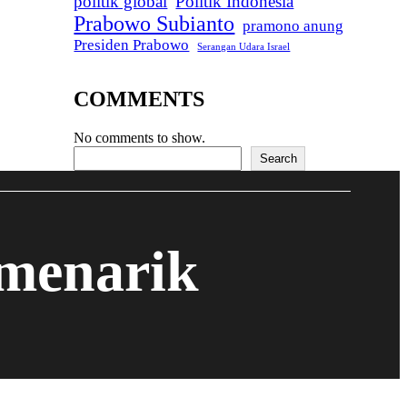
politik global
Politik Indonesia
Prabowo Subianto
pramono anung
Presiden Prabowo
Serangan Udara Israel
COMMENTS
No comments to show.
Search
Search
 menarik