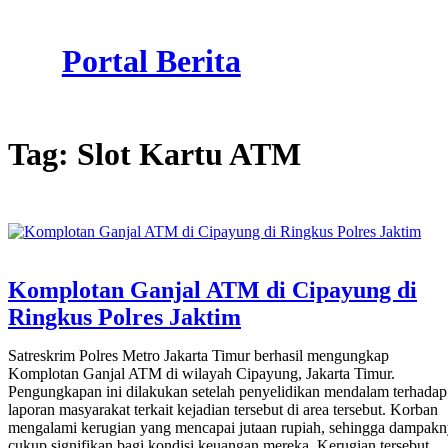
Skip
to
Portal Berita
content
Tag:
Slot Kartu ATM
Komplotan Ganjal ATM di Cipayung di
Ringkus Polres Jaktim
Satreskrim Polres Metro Jakarta Timur berhasil mengungkap
Komplotan Ganjal ATM di wilayah Cipayung, Jakarta Timur.
Pengungkapan ini dilakukan setelah penyelidikan mendalam terhadap
laporan masyarakat terkait kejadian tersebut di area tersebut. Korban
mengalami kerugian yang mencapai jutaan rupiah, sehingga dampak
cukup signifikan bagi kondisi keuangan mereka. Kerugian tersebut