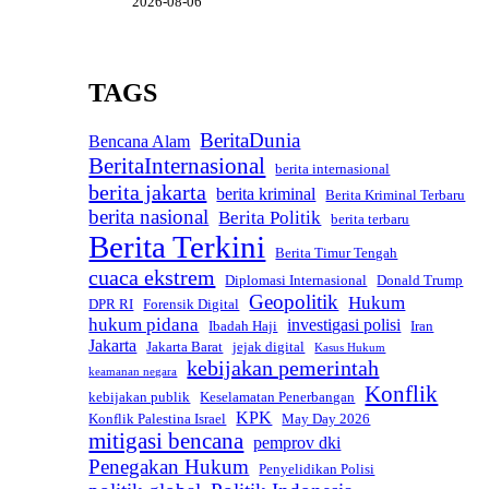
2026-08-06
TAGS
BeritaDunia
Bencana Alam
BeritaInternasional
berita internasional
berita jakarta
berita kriminal
Berita Kriminal Terbaru
berita nasional
Berita Politik
berita terbaru
Berita Terkini
Berita Timur Tengah
cuaca ekstrem
Diplomasi Internasional
Donald Trump
Geopolitik
Hukum
DPR RI
Forensik Digital
hukum pidana
investigasi polisi
Ibadah Haji
Iran
Jakarta
Jakarta Barat
jejak digital
Kasus Hukum
kebijakan pemerintah
keamanan negara
Konflik
kebijakan publik
Keselamatan Penerbangan
KPK
Konflik Palestina Israel
May Day 2026
mitigasi bencana
pemprov dki
Penegakan Hukum
Penyelidikan Polisi