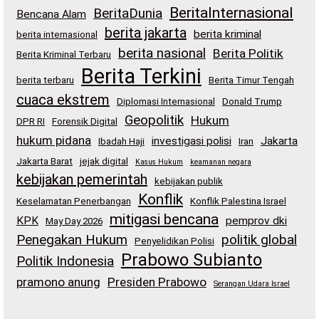
BeritaInternasional
BeritaDunia
Bencana Alam
berita jakarta
berita kriminal
berita internasional
berita nasional
Berita Politik
Berita Kriminal Terbaru
Berita Terkini
berita terbaru
Berita Timur Tengah
cuaca ekstrem
Diplomasi Internasional
Donald Trump
Geopolitik
Hukum
DPR RI
Forensik Digital
hukum pidana
investigasi polisi
Jakarta
Ibadah Haji
Iran
Jakarta Barat
jejak digital
Kasus Hukum
keamanan negara
kebijakan pemerintah
kebijakan publik
Konflik
Keselamatan Penerbangan
Konflik Palestina Israel
mitigasi bencana
KPK
pemprov dki
May Day 2026
Penegakan Hukum
politik global
Penyelidikan Polisi
Prabowo Subianto
Politik Indonesia
pramono anung
Presiden Prabowo
Serangan Udara Israel