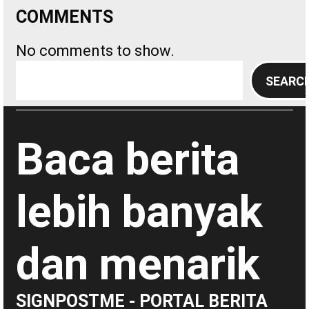
COMMENTS
No comments to show.
S
SEARC
e
a
r
Baca berita
c
h
lebih banyak
dan menarik
SIGNPOSTME - PORTAL BERITA