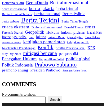
BeritaInternasional
BeritaDunia
Bencana Alam
berita jakarta
berita kriminal
berita internasional
berita nasional
Berita Politik
Berita Kriminal Terbaru
Berita Terkini
berita terbaru
Berita Timur Tengah
cuaca ekstrem
Diplomasi Internasional
Donald Trump
DPR RI
Geopolitik
Hukum
hukum pidana
Forensik Digital
Ibadah Haji
investigasi polisi
Jakarta
Iran
Jakarta Barat
jejak digital
Kasus Hukum
kebijakan pemerintah
kebijakan publik
keamanan negara
Konflik
KPK
Keselamatan Penerbangan
Konflik Palestina Israel
mitigasi bencana
pemprov dki
May Day 2026
Penegakan Hukum
politik global
Penyelidikan Polisi
Prabowo Subianto
Politik Indonesia
pramono anung
Presiden Prabowo
Serangan Udara Israel
COMMENTS
No comments to show.
Search
Search