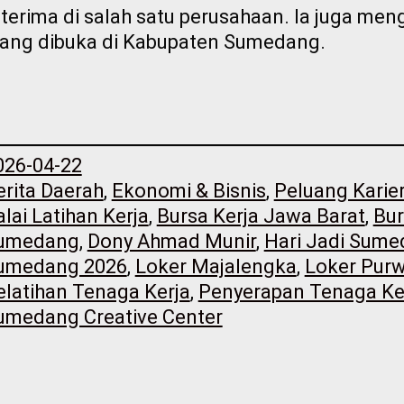
iterima di salah satu perusahaan. Ia juga m
ang dibuka di Kabupaten Sumedang.
026-04-22
erita Daerah
, 
Ekonomi & Bisnis
, 
Peluang Karie
alai Latihan Kerja
, 
Bursa Kerja Jawa Barat
, 
Bur
umedang
, 
Dony Ahmad Munir
, 
Hari Jadi Sum
umedang 2026
, 
Loker Majalengka
, 
Loker Pur
elatihan Tenaga Kerja
, 
Penyerapan Tenaga Ke
umedang Creative Center