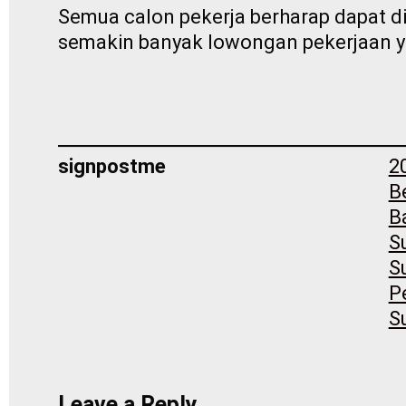
Semua calon pekerja berharap dapat d
semakin banyak lowongan pekerjaan y
signpostme
2
B
B
S
S
P
S
Leave a Reply