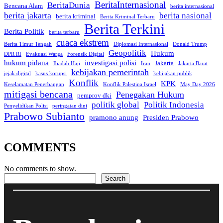
BeritaInternasional
BeritaDunia
Bencana Alam
berita internasional
berita jakarta
berita nasional
berita kriminal
Berita Kriminal Terbaru
Berita Terkini
Berita Politik
berita terbaru
cuaca ekstrem
Berita Timur Tengah
Diplomasi Internasional
Donald Trump
Geopolitik
Hukum
DPR RI
Evakuasi Warga
Forensik Digital
hukum pidana
investigasi polisi
Jakarta
Ibadah Haji
Iran
Jakarta Barat
kebijakan pemerintah
jejak digital
kasus korupsi
kebijakan publik
Konflik
KPK
Keselamatan Penerbangan
Konflik Palestina Israel
May Day 2026
mitigasi bencana
Penegakan Hukum
pemprov dki
politik global
Politik Indonesia
Penyelidikan Polisi
peringatan dini
Prabowo Subianto
pramono anung
Presiden Prabowo
COMMENTS
No comments to show.
Search
Search