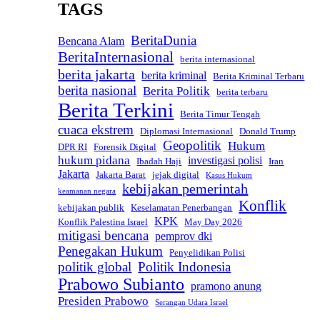
TAGS
BeritaDunia
Bencana Alam
BeritaInternasional
berita internasional
berita jakarta
berita kriminal
Berita Kriminal Terbaru
berita nasional
Berita Politik
berita terbaru
Berita Terkini
Berita Timur Tengah
cuaca ekstrem
Diplomasi Internasional
Donald Trump
Geopolitik
Hukum
DPR RI
Forensik Digital
hukum pidana
investigasi polisi
Ibadah Haji
Iran
Jakarta
Jakarta Barat
jejak digital
Kasus Hukum
kebijakan pemerintah
keamanan negara
Konflik
kebijakan publik
Keselamatan Penerbangan
KPK
Konflik Palestina Israel
May Day 2026
mitigasi bencana
pemprov dki
Penegakan Hukum
Penyelidikan Polisi
politik global
Politik Indonesia
Prabowo Subianto
pramono anung
Presiden Prabowo
Serangan Udara Israel