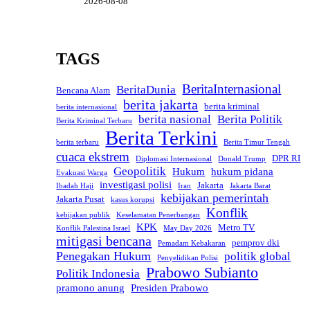
2026-08-08
TAGS
BeritaInternasional
BeritaDunia
Bencana Alam
berita jakarta
berita kriminal
berita internasional
berita nasional
Berita Politik
Berita Kriminal Terbaru
Berita Terkini
berita terbaru
Berita Timur Tengah
cuaca ekstrem
DPR RI
Diplomasi Internasional
Donald Trump
Geopolitik
Hukum
hukum pidana
Evakuasi Warga
investigasi polisi
Jakarta
Ibadah Haji
Iran
Jakarta Barat
kebijakan pemerintah
Jakarta Pusat
kasus korupsi
Konflik
kebijakan publik
Keselamatan Penerbangan
KPK
Metro TV
Konflik Palestina Israel
May Day 2026
mitigasi bencana
pemprov dki
Pemadam Kebakaran
Penegakan Hukum
politik global
Penyelidikan Polisi
Prabowo Subianto
Politik Indonesia
pramono anung
Presiden Prabowo