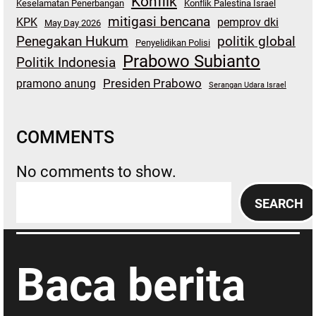
Konflik
Keselamatan Penerbangan
Konflik Palestina Israel
mitigasi bencana
KPK
pemprov dki
May Day 2026
Penegakan Hukum
politik global
Penyelidikan Polisi
Prabowo Subianto
Politik Indonesia
Presiden Prabowo
pramono anung
Serangan Udara Israel
COMMENTS
No comments to show.
S
SEARCH
e
a
r
Baca berita
c
h