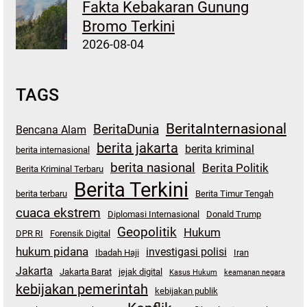
Fakta Kebakaran Gunung
Bromo Terkini
2026-08-04
TAGS
BeritaInternasional
BeritaDunia
Bencana Alam
berita jakarta
berita kriminal
berita internasional
berita nasional
Berita Politik
Berita Kriminal Terbaru
Berita Terkini
berita terbaru
Berita Timur Tengah
cuaca ekstrem
Diplomasi Internasional
Donald Trump
Geopolitik
Hukum
DPR RI
Forensik Digital
hukum pidana
investigasi polisi
Ibadah Haji
Iran
Jakarta
Jakarta Barat
jejak digital
Kasus Hukum
keamanan negara
kebijakan pemerintah
kebijakan publik