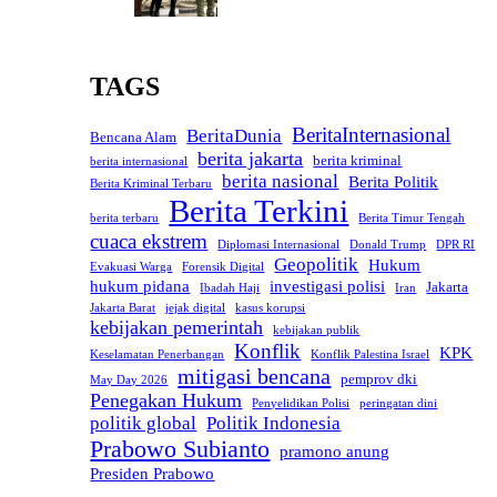
TAGS
BeritaInternasional
BeritaDunia
Bencana Alam
berita jakarta
berita kriminal
berita internasional
berita nasional
Berita Politik
Berita Kriminal Terbaru
Berita Terkini
berita terbaru
Berita Timur Tengah
cuaca ekstrem
Diplomasi Internasional
Donald Trump
DPR RI
Geopolitik
Hukum
Evakuasi Warga
Forensik Digital
hukum pidana
investigasi polisi
Jakarta
Ibadah Haji
Iran
Jakarta Barat
jejak digital
kasus korupsi
kebijakan pemerintah
kebijakan publik
Konflik
KPK
Keselamatan Penerbangan
Konflik Palestina Israel
mitigasi bencana
pemprov dki
May Day 2026
Penegakan Hukum
Penyelidikan Polisi
peringatan dini
politik global
Politik Indonesia
Prabowo Subianto
pramono anung
Presiden Prabowo