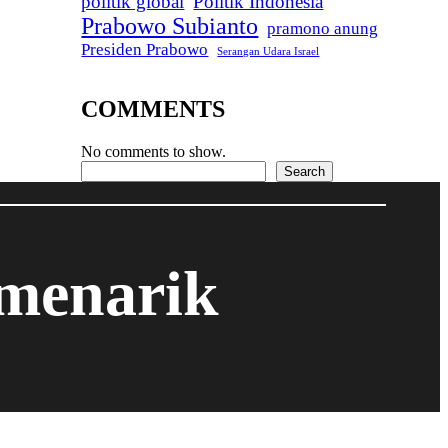
politik global
Politik Indonesia
Prabowo Subianto
pramono anung
Presiden Prabowo
Serangan Udara Israel
COMMENTS
No comments to show.
Search
Search
 menarik