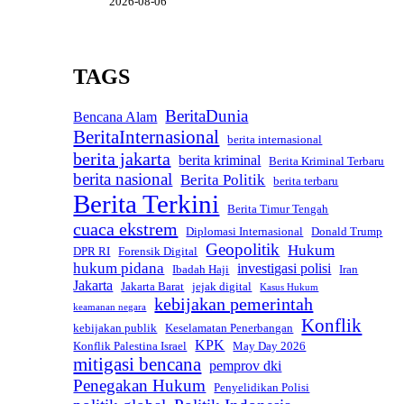
2026-08-06
TAGS
BeritaDunia
Bencana Alam
BeritaInternasional
berita internasional
berita jakarta
berita kriminal
Berita Kriminal Terbaru
berita nasional
Berita Politik
berita terbaru
Berita Terkini
Berita Timur Tengah
cuaca ekstrem
Diplomasi Internasional
Donald Trump
Geopolitik
Hukum
DPR RI
Forensik Digital
hukum pidana
investigasi polisi
Ibadah Haji
Iran
Jakarta
Jakarta Barat
jejak digital
Kasus Hukum
kebijakan pemerintah
keamanan negara
Konflik
kebijakan publik
Keselamatan Penerbangan
KPK
Konflik Palestina Israel
May Day 2026
mitigasi bencana
pemprov dki
Penegakan Hukum
Penyelidikan Polisi