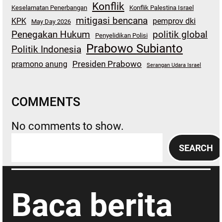
Konflik
Keselamatan Penerbangan
Konflik Palestina Israel
mitigasi bencana
KPK
pemprov dki
May Day 2026
Penegakan Hukum
politik global
Penyelidikan Polisi
Prabowo Subianto
Politik Indonesia
Presiden Prabowo
pramono anung
Serangan Udara Israel
COMMENTS
No comments to show.
S
SEARCH
e
a
r
Baca berita
c
h