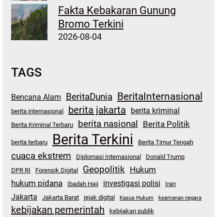
Fakta Kebakaran Gunung
Bromo Terkini
2026-08-04
TAGS
BeritaInternasional
BeritaDunia
Bencana Alam
berita jakarta
berita kriminal
berita internasional
berita nasional
Berita Politik
Berita Kriminal Terbaru
Berita Terkini
berita terbaru
Berita Timur Tengah
cuaca ekstrem
Diplomasi Internasional
Donald Trump
Geopolitik
Hukum
DPR RI
Forensik Digital
hukum pidana
investigasi polisi
Ibadah Haji
Iran
Jakarta
Jakarta Barat
jejak digital
Kasus Hukum
keamanan negara
kebijakan pemerintah
kebijakan publik