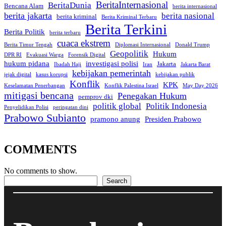
BeritaInternasional
BeritaDunia
Bencana Alam
berita internasional
berita jakarta
berita nasional
berita kriminal
Berita Kriminal Terbaru
Berita Terkini
Berita Politik
berita terbaru
cuaca ekstrem
Berita Timur Tengah
Diplomasi Internasional
Donald Trump
Geopolitik
Hukum
DPR RI
Evakuasi Warga
Forensik Digital
hukum pidana
investigasi polisi
Jakarta
Ibadah Haji
Iran
Jakarta Barat
kebijakan pemerintah
jejak digital
kasus korupsi
kebijakan publik
Konflik
KPK
Keselamatan Penerbangan
Konflik Palestina Israel
May Day 2026
mitigasi bencana
Penegakan Hukum
pemprov dki
politik global
Politik Indonesia
Penyelidikan Polisi
peringatan dini
Prabowo Subianto
pramono anung
Presiden Prabowo
COMMENTS
No comments to show.
Search
Search