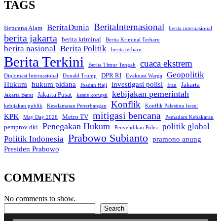
TAGS
BeritaInternasional
BeritaDunia
Bencana Alam
berita internasional
berita jakarta
berita kriminal
Berita Kriminal Terbaru
berita nasional
Berita Politik
berita terbaru
Berita Terkini
cuaca ekstrem
Berita Timur Tengah
Geopolitik
DPR RI
Diplomasi Internasional
Donald Trump
Evakuasi Warga
Hukum
hukum pidana
investigasi polisi
Jakarta
Ibadah Haji
Iran
kebijakan pemerintah
Jakarta Pusat
Jakarta Barat
kasus korupsi
Konflik
kebijakan publik
Keselamatan Penerbangan
Konflik Palestina Israel
mitigasi bencana
KPK
Metro TV
May Day 2026
Pemadam Kebakaran
Penegakan Hukum
politik global
pemprov dki
Penyelidikan Polisi
Prabowo Subianto
Politik Indonesia
pramono anung
Presiden Prabowo
COMMENTS
No comments to show.
Search
Search