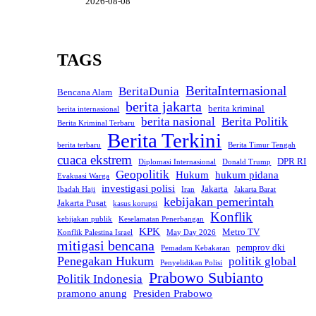
2026-08-08
TAGS
BeritaInternasional
BeritaDunia
Bencana Alam
berita jakarta
berita kriminal
berita internasional
berita nasional
Berita Politik
Berita Kriminal Terbaru
Berita Terkini
berita terbaru
Berita Timur Tengah
cuaca ekstrem
DPR RI
Diplomasi Internasional
Donald Trump
Geopolitik
Hukum
hukum pidana
Evakuasi Warga
investigasi polisi
Jakarta
Ibadah Haji
Iran
Jakarta Barat
kebijakan pemerintah
Jakarta Pusat
kasus korupsi
Konflik
kebijakan publik
Keselamatan Penerbangan
KPK
Metro TV
Konflik Palestina Israel
May Day 2026
mitigasi bencana
pemprov dki
Pemadam Kebakaran
Penegakan Hukum
politik global
Penyelidikan Polisi
Prabowo Subianto
Politik Indonesia
pramono anung
Presiden Prabowo