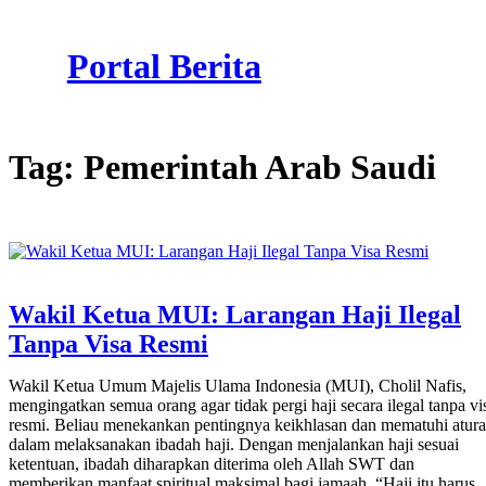
Skip
to
Portal Berita
content
Tag:
Pemerintah Arab Saudi
Wakil Ketua MUI: Larangan Haji Ilegal
Tanpa Visa Resmi
Wakil Ketua Umum Majelis Ulama Indonesia (MUI), Cholil Nafis,
mengingatkan semua orang agar tidak pergi haji secara ilegal tanpa vi
resmi. Beliau menekankan pentingnya keikhlasan dan mematuhi atur
dalam melaksanakan ibadah haji. Dengan menjalankan haji sesuai
ketentuan, ibadah diharapkan diterima oleh Allah SWT dan
memberikan manfaat spiritual maksimal bagi jamaah. “Haji itu harus