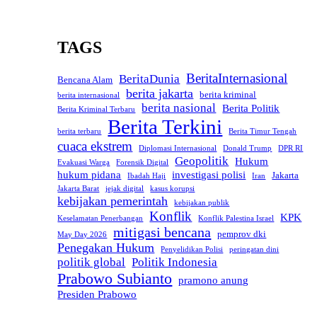
TAGS
BeritaInternasional
BeritaDunia
Bencana Alam
berita jakarta
berita kriminal
berita internasional
berita nasional
Berita Politik
Berita Kriminal Terbaru
Berita Terkini
berita terbaru
Berita Timur Tengah
cuaca ekstrem
Diplomasi Internasional
Donald Trump
DPR RI
Geopolitik
Hukum
Evakuasi Warga
Forensik Digital
hukum pidana
investigasi polisi
Jakarta
Ibadah Haji
Iran
Jakarta Barat
jejak digital
kasus korupsi
kebijakan pemerintah
kebijakan publik
Konflik
KPK
Keselamatan Penerbangan
Konflik Palestina Israel
mitigasi bencana
pemprov dki
May Day 2026
Penegakan Hukum
Penyelidikan Polisi
peringatan dini
politik global
Politik Indonesia
Prabowo Subianto
pramono anung
Presiden Prabowo