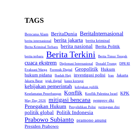
TAGS
BeritaInternasional
BeritaDunia
Bencana Alam
berita jakarta
berita kriminal
berita internasional
berita nasional
Berita Politik
Berita Kriminal Terbaru
Berita Terkini
berita terbaru
Berita Timur Tengah
cuaca ekstrem
Diplomasi Internasional
Donald Trump
DPR RI
Geopolitik
Hukum
Evakuasi Warga
Forensik Digital
hukum pidana
investigasi polisi
Jakarta
Ibadah Haji
Iran
Jakarta Barat
jejak digital
kasus korupsi
kebijakan pemerintah
kebijakan publik
Konflik
KPK
Keselamatan Penerbangan
Konflik Palestina Israel
mitigasi bencana
pemprov dki
May Day 2026
Penegakan Hukum
Penyelidikan Polisi
peringatan dini
politik global
Politik Indonesia
Prabowo Subianto
pramono anung
Presiden Prabowo