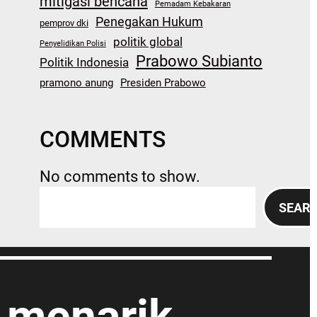
mitigasi bencana
Pemadam Kebakaran
Penegakan Hukum
pemprov dki
politik global
Penyelidikan Polisi
Prabowo Subianto
Politik Indonesia
pramono anung
Presiden Prabowo
COMMENTS
No comments to show.
S
SEAR
e
a
r
c
h
n menarik