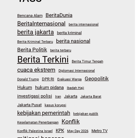
BeritaDunia
Bencana Alam
BeritaInternasional
berita internasional
berita jakarta
berita kriminal
berita nasional
Berita Kriminal Terbaru
Berita Politik
berita terbaru
Berita Terkini
Berita Timur Tengah
cuaca ekstrem
Diplomasi Internasional
Geopolitik
DPR RI
Donald Trump
Evakuasi Warga
Hukum
hukum pidana
Ibadah Haji
investigasi polisi
Jakarta
Iran
Jakarta Barat
Jakarta Pusat
kasus korupsi
kebijakan pemerintah
kebijakan publik
Konflik
Keselamatan Penerbangan
KPK
Metro TV
Konflik Palestina Israel
May Day 2026