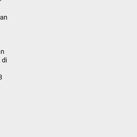
-
aan
an
 di
3