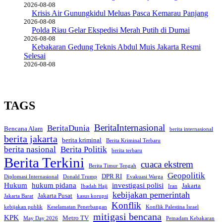
2026-08-08
Krisis Air Gunungkidul Meluas Pasca Kemarau Panjang
2026-08-08
Polda Riau Gelar Ekspedisi Merah Putih di Dumai
2026-08-08
Kebakaran Gedung Teknis Abdul Muis Jakarta Resmi
Selesai
2026-08-08
TAGS
BeritaInternasional
BeritaDunia
Bencana Alam
berita internasional
berita jakarta
berita kriminal
Berita Kriminal Terbaru
berita nasional
Berita Politik
berita terbaru
Berita Terkini
cuaca ekstrem
Berita Timur Tengah
Geopolitik
DPR RI
Diplomasi Internasional
Donald Trump
Evakuasi Warga
Hukum
hukum pidana
investigasi polisi
Jakarta
Ibadah Haji
Iran
kebijakan pemerintah
Jakarta Pusat
Jakarta Barat
kasus korupsi
Konflik
kebijakan publik
Keselamatan Penerbangan
Konflik Palestina Israel
mitigasi bencana
KPK
Metro TV
May Day 2026
Pemadam Kebakaran