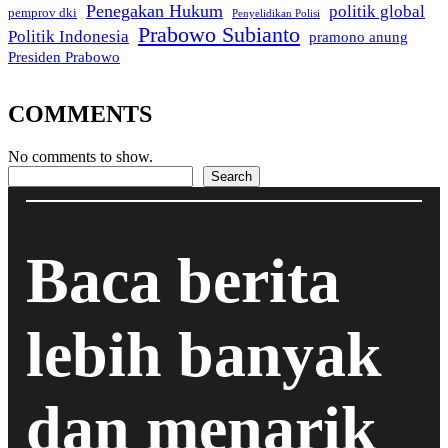
Penegakan Hukum
politik global
pemprov dki
Penyelidikan Polisi
Prabowo Subianto
Politik Indonesia
pramono anung
Presiden Prabowo
COMMENTS
No comments to show.
Search
Search
Baca berita
lebih banyak
dan menarik